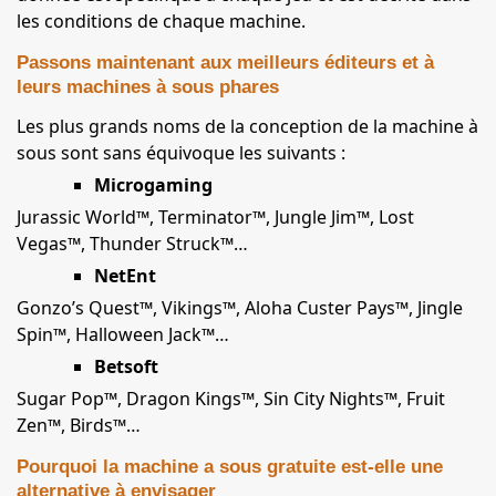
les conditions de chaque machine.
Passons maintenant aux meilleurs éditeurs et à
leurs machines à sous phares
Les plus grands noms de la conception de la machine à
sous sont sans équivoque les suivants :
Microgaming
Jurassic World™, Terminator™, Jungle Jim™, Lost
Vegas™, Thunder Struck™…
NetEnt
Gonzo’s Quest™, Vikings™, Aloha Custer Pays™, Jingle
Spin™, Halloween Jack™…
Betsoft
Sugar Pop™, Dragon Kings™, Sin City Nights™, Fruit
Zen™, Birds™…
Pourquoi la machine a sous gratuite est-elle une
alternative à envisager