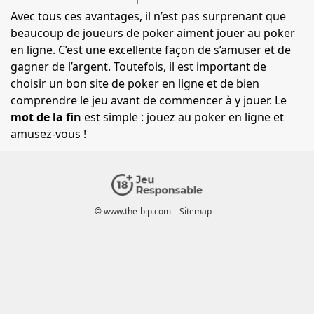
Avec tous ces avantages, il n’est pas surprenant que
beaucoup de joueurs de poker aiment jouer au poker
en ligne. C’est une excellente façon de s’amuser et de
gagner de l’argent. Toutefois, il est important de
choisir un bon site de poker en ligne et de bien
comprendre le jeu avant de commencer à y jouer. Le
mot de la fin
est simple : jouez au poker en ligne et
amusez-vous !
© www.the-bip.com
Sitemap