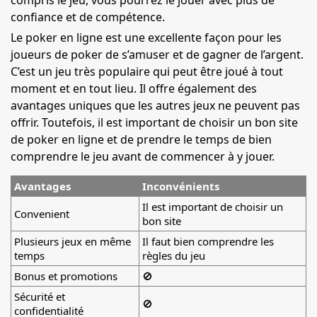
compris le jeu, vous pourrez le jouer avec plus de
confiance et de compétence.
Le poker en ligne est une excellente façon pour les
joueurs de poker de s’amuser et de gagner de l’argent.
C’est un jeu très populaire qui peut être joué à tout
moment et en tout lieu. Il offre également des
avantages uniques que les autres jeux ne peuvent pas
offrir. Toutefois, il est important de choisir un bon site
de poker en ligne et de prendre le temps de bien
comprendre le jeu avant de commencer à y jouer.
Avantages
Inconvénients
Il est important de choisir un
Convenient
bon site
Plusieurs jeux en même
Il faut bien comprendre les
temps
règles du jeu
Bonus et promotions
🚫
Sécurité et
🚫
confidentialité