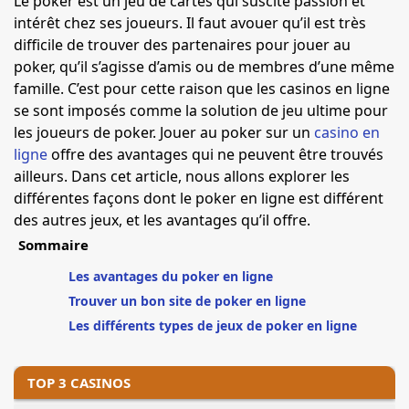
Le poker est un jeu de cartes qui suscite passion et
intérêt chez ses joueurs. Il faut avouer qu’il est très
difficile de trouver des partenaires pour jouer au
poker, qu’il s’agisse d’amis ou de membres d’une même
famille. C’est pour cette raison que les casinos en ligne
se sont imposés comme la solution de jeu ultime pour
les joueurs de poker. Jouer au poker sur un
casino en
ligne
offre des avantages qui ne peuvent être trouvés
ailleurs. Dans cet article, nous allons explorer les
différentes façons dont le poker en ligne est différent
des autres jeux, et les avantages qu’il offre.
Sommaire
Les avantages du poker en ligne
Trouver un bon site de poker en ligne
Les différents types de jeux de poker en ligne
TOP 3 CASINOS