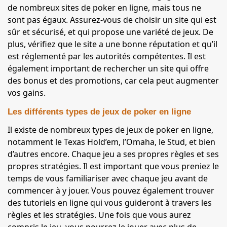
de nombreux sites de poker en ligne, mais tous ne
sont pas égaux. Assurez-vous de choisir un site qui est
sûr et sécurisé, et qui propose une variété de jeux. De
plus, vérifiez que le site a une bonne réputation et qu’il
est réglementé par les autorités compétentes. Il est
également important de rechercher un site qui offre
des bonus et des promotions, car cela peut augmenter
vos gains.
Les différents types de jeux de poker en ligne
Il existe de nombreux types de jeux de poker en ligne,
notamment le Texas Hold’em, l’Omaha, le Stud, et bien
d’autres encore. Chaque jeu a ses propres règles et ses
propres stratégies. Il est important que vous preniez le
temps de vous familiariser avec chaque jeu avant de
commencer à y jouer. Vous pouvez également trouver
des tutoriels en ligne qui vous guideront à travers les
règles et les stratégies. Une fois que vous aurez