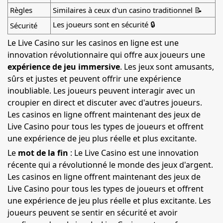
Règles
Similaires à ceux d'un casino traditionnel 📝
Les joueurs sont en sécurité 🔒
Sécurité
Le Live Casino sur les casinos en ligne est une
innovation révolutionnaire qui offre aux joueurs une
expérience de jeu immersive
. Les jeux sont amusants,
sûrs et justes et peuvent offrir une expérience
inoubliable. Les joueurs peuvent interagir avec un
croupier en direct et discuter avec d'autres joueurs.
Les casinos en ligne offrent maintenant des jeux de
Live Casino pour tous les types de joueurs et offrent
une expérience de jeu plus réelle et plus excitante.
Le
mot de la fin
: Le Live Casino est une innovation
récente qui a révolutionné le monde des jeux d'argent.
Les casinos en ligne offrent maintenant des jeux de
Live Casino pour tous les types de joueurs et offrent
une expérience de jeu plus réelle et plus excitante. Les
joueurs peuvent se sentir en sécurité et avoir